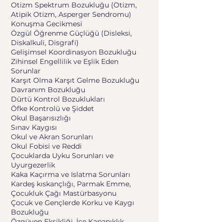
Otizm Spektrum Bozukluğu (Otizm,
Atipik Otizm, Asperger Sendromu)
Konuşma Gecikmesi
Özgül Öğrenme Güçlüğü (Disleksi,
Diskalkuli, Disgrafi)
Gelişimsel Koordinasyon Bozukluğu
Zihinsel Engellilik ve Eşlik Eden
Sorunlar
Karşıt Olma Karşıt Gelme Bozukluğu
Davranım Bozukluğu
Dürtü Kontrol Bozuklukları
Öfke Kontrolü ve Şiddet
Okul Başarısızlığı
Sınav Kaygısı
Okul ve Akran Sorunları
Okul Fobisi ve Reddi
Çocuklarda Uyku Sorunları ve
Uyurgezerlik
Kaka Kaçırma ve Islatma Sorunları
Kardeş kıskançlığı, Parmak Emme,
Çocukluk Çağı Mastürbasyonu
Çocuk ve Gençlerde Korku ve Kaygı
Bozukluğu
Özgüven Eksikliği, İçe Kapanıklık