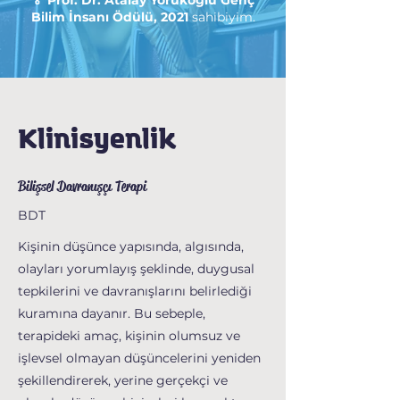
🏅 Prof. Dr. Atalay Yörükoğlu Genç
Bilim İnsanı Ödülü, 2021
sahibiyim.
Klinisyenlik
Bilişsel Davranışçı Terapi
BDT
Kişinin düşünce yapısında, algısında,
olayları yorumlayış şeklinde, duygusal
tepkilerini ve davranışlarını belirlediği
kuramına dayanır. Bu sebeple,
terapideki amaç, kişinin olumsuz ve
işlevsel olmayan düşüncelerini yeniden
şekillendirerek, yerine gerçekçi ve