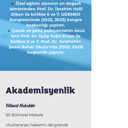
🔹
Özel eğitim alanının en değerli
isimlerinden Prof. Dr. İbrahim Halil
Diken ile birlikte 6 ve 7. UDEMKO
Kongrelerinde (2022, 2023) kongre
başkanlığı yaptım.
🔹
Çocuk ve genç psikiyatrisinin öncü
ismi Prof. Dr. Eyüp Sabri Ercan ile
birlikte 6 ve 7. Prof. Dr. Selahattin
Şenol Bahar Okulu'nda (2022, 2023)
başkanlık yaptım.
Akademisyenlik
Bilimsel Makaleler
50 Bilimsel Makale
Uluslararası hakemli dergilerde