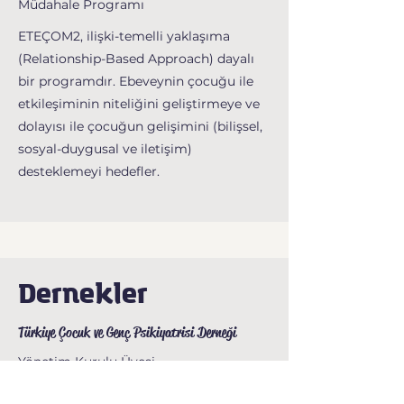
Müdahale Programı
ETEÇOM2, ilişki-temelli yaklaşıma
(Relationship-Based Approach) dayalı
bir programdır. Ebeveynin çocuğu ile
etkileşiminin niteliğini geliştirmeye ve
dolayısı ile çocuğun gelişimini (bilişsel,
sosyal-duygusal ve iletişim)
desteklemeyi hedefler.
Dernekler
Türkiye Çocuk ve Genç Psikiyatrisi Derneği
Yönetim Kurulu Üyesi
2021 yılı itibariyle ülkemizde çocuk ve