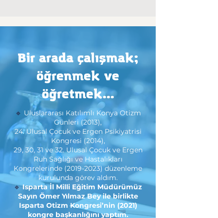
Bir arada çalışmak;
öğrenmek ve
öğretmek...
🔹
Uluslararası Katılımlı Konya Otizm
Günleri (2013),
24. Ulusal Çocuk ve Ergen Psikiyatrisi
Kongresi (2014),
29, 30, 31 ve 32. Ulusal Çocuk ve Ergen
Ruh Sağlığı ve Hastalıkları
Kongrelerinde (2019-2023) düzenleme
kurulunda görev aldım.
🔹
Isparta İl Milli Eğitim Müdürümüz
Sayın Ömer Yılmaz Bey ile birlikte
Isparta Otizm Kongresi’nin (2021)
kongre başkanlığını yaptım.